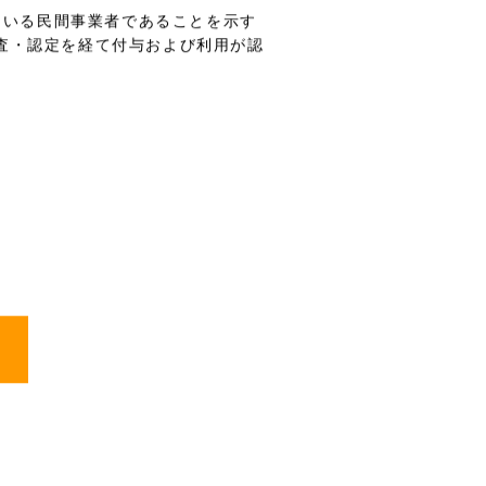
ている民間事業者であることを示す
審査・認定を経て付与および利用が認
）