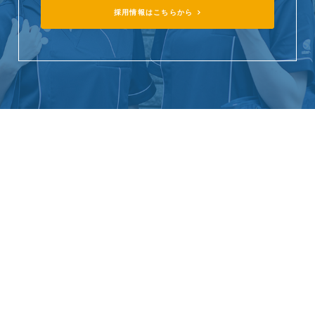
採用情報はこちらから
StarQケア株式会社
〒107-0052
東京都港区赤坂一丁目8番1号 赤坂インターシティAIR
TEL:050-2000-5071 FAX:03-6279-0569
スタークについて
事業内容
拠点紹介
ブログ
スタッフ ボイス
会社情報
採用情報
お問い合わせ
トピックス
プライバシーポリシー
利用者情報の外部送信について
カスタマーハラスメントに関する基本方針
StarQケア株式会社はH.U.グループの一員です。