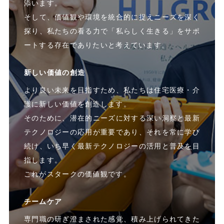
添います。
そして、価値観や環境を統合的に捉えニーズを深く
探り、私たちの看る力で「私らしく生きる」をサポ
ートする存在でありたいと考えています。
新しい価値の創造
より良い未来を目指すため、私たちは住宅医療・介
護に新しい価値を創造します。
そのために、潜在的ニーズに対する深い洞察と最新
テクノロジーの応用が重要であり、それを常に学び
続け、いち早く最新テクノロジーの活用と普及を目
指します。
これがスタークの価値観です。
チームケア
専門職の研ぎ澄まされた感覚、積み上げられてきた