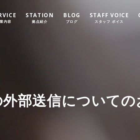
RVICE
STATION
BLOG
STAFF VO!CE
業内容
拠点紹介
ブログ
スタッフ ボイス
の外部送信についての