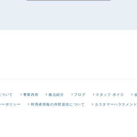
について
事業内容
拠点紹介
ブログ
スタッフ ボイス
シーポリシー
利用者情報の外部送信について
カスタマーハラスメン
tarQケア株式会社はH.U.グループの一員です。