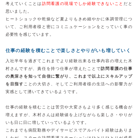
考えていくことは
訪問看護の現場でしか経験できないこと
だと
思いました。
ヒートショックや乾燥など夏よりもきめ細やかに体調管理につ
いて、ご利用者様と密にコミニュケーションをとっていく事の
必要性を感じています。
仕事の経験を積むことで楽しさとやりがいも増していく
入社半年を過ぎてこれまでより経験出来る仕事内容の増えた木
村さんですが、責任を持つ仕事が増えたことで
訪問看護の仕事
の奥深さを知って自信に繋がり、これまで以上にスキルアップ
を目指す
ことの大切さ、そしてご利用者様の生活への影響力が
実感として湧いてきているようです。
仕事の経験を積むことは苦労や大変さもより多く感じる機会が
増えますが、木村さんは経験値を上げながらも楽しさ・やりが
いも日に日に増していっているようです。
これまでも病院勤務やデイサービスでアルバイト経験はありま
したが、スターク訪問看護ステーションはひとりひとりが成長