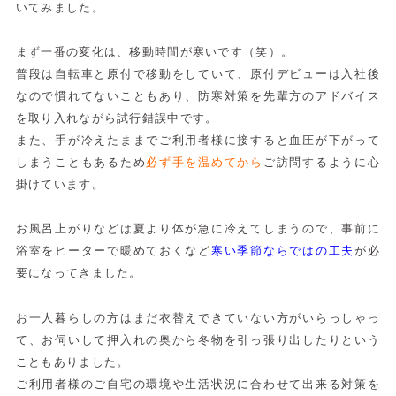
いてみました。
まず一番の変化は、移動時間が寒いです（笑）。
普段は自転車と原付で移動をしていて、原付デビューは入社後
なので慣れてないこともあり、防寒対策を先輩方のアドバイス
を取り入れながら試行錯誤中です。
また、手が冷えたままでご利用者様に接すると血圧が下がって
しまうこともあるため
必ず手を温めてから
ご訪問するように心
掛けています。
お風呂上がりなどは夏より体が急に冷えてしまうので、事前に
浴室をヒーターで暖めておくなど
寒い季節ならではの工夫
が必
要になってきました。
お一人暮らしの方はまだ衣替えできていない方がいらっしゃっ
て、お伺いして押入れの奥から冬物を引っ張り出したりという
こともありました。
ご利用者様のご自宅の環境や生活状況に合わせて出来る対策を