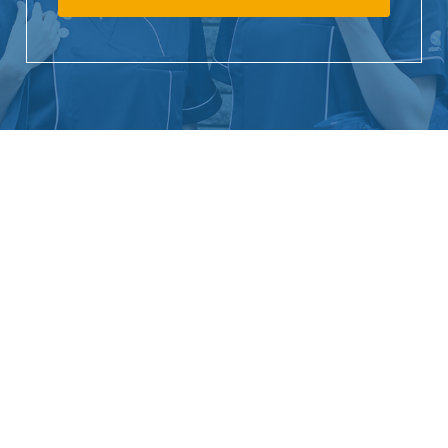
StarQケア株式会社
〒107-0052
東京都港区赤坂一丁目8番1号 赤坂インターシティAIR
TEL:050-2000-5071 FAX:03-6279-0569
スタークについて
事業内容
拠点紹介
ブログ
スタッフ ボイス
会社情報
採用情報
お問い合わせ
トピックス
プライバシーポリシー
利用者情報の外部送信について
カスタマーハラスメントに関する基本方針
StarQケア株式会社はH.U.グループの一員です。
Copyright © star-Q All Rights Reserved.