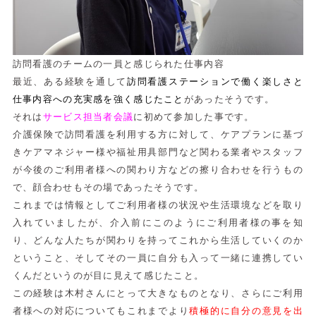
訪問看護のチームの一員と感じられた仕事内容
最近、ある経験を通して
訪問看護ステーションで働く楽しさと
仕事内容への充実感を強く感じたこと
があったそうです。
それは
サービス担当者会議
に初めて参加した事です。
介護保険で訪問看護を利用する方に対して、ケアプランに基づ
きケアマネジャー様や福祉用具部門など関わる業者やスタッフ
が今後のご利用者様への関わり方などの擦り合わせを行うもの
で、顔合わせもその場であったそうです。
これまでは情報としてご利用者様の状況や生活環境などを取り
入れていましたが、介入前にこのようにご利用者様の事を知
り、どんな人たちが関わりを持ってこれから生活していくのか
ということ、そしてその一員に自分も入って一緒に連携してい
くんだというのが目に見えて感じたこと。
この経験は木村さんにとって大きなものとなり、さらにご利用
者様への対応についてもこれまでより
積極的に自分の意見を出